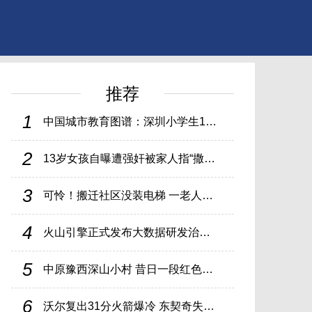
推荐
1
中国城市教育图谱：深圳小学生10年翻番增加50万，北京生均经费是郑州
2
13岁女孩自曝遭强奸被家人指“撒谎”，警方需查清谁是恶人
3
可怜！搬迁社区没装电梯 一老人跪爬楼梯上楼
4
火山引擎正式发布大数据研发治理套件
5
中原豫西深山小村 昔日一段红色往事 成为实地原貌抗战遗址公园
6
沃尔复出31分火箭爆冷 东契奇失准独行侠憾负