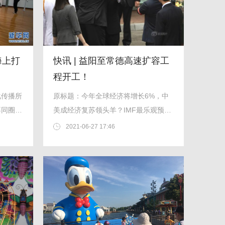
海上打
快讯 | 益阳至常德高速扩容工
程开工！
化传播所
原标题：今年全球经济将增长6%，中
不同圈
美成经济复苏领头羊？IMF最乐观预测
引复杂解读[环球时报驻印度特派记者
2021-06-27 17:46
胡博峰环球时报记者倪浩张婷鸽任重]
国际货币基金组织（IMF）周二发布了
自新冠肺炎疫情暴发以来该机...