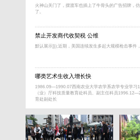
火神山关门了，摆渡车也插上了牛骨头的广告招牌，仿
了。
禁止开发商代收契税 公维
默认展示]});近期，美国连续发生多起大规模枪击事
哪类艺术生收入增长快
1986.09—1990.07西南农业大学农学系农学专业学习19
（业）厅科技质量教育处科员、副主任科员1996.12—2
育处副处长