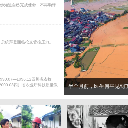
佛知道自己完成使命，不再动弹
件，总统拜登面临枪支管控压力。
90.07—1996.12四川省农牧
000.08四川省农业厅科技质量教
另外，由意大利国家工伤事故保险局、卫生部、劳工部和地方政府，共同编纂的《企业接种新冠疫苗临时指南》草案7日正式出炉。