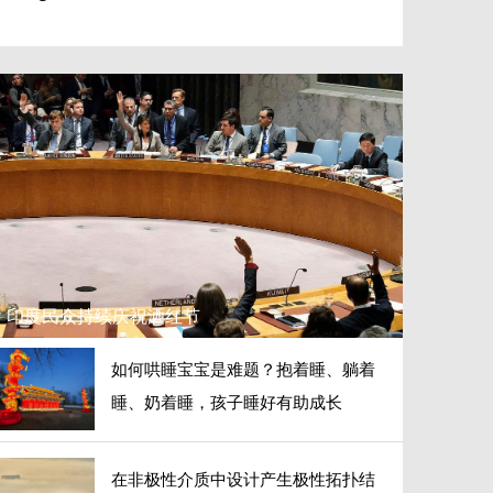
又一家涨价！视频VIP会员变贵 低价时代结
印度民众持续庆祝洒红节
如何哄睡宝宝是难题？抱着睡、躺着
睡、奶着睡，孩子睡好有助成长
在非极性介质中设计产生极性拓扑结