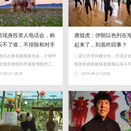
裕现身投资人电话会，称
唐驳虎：伊朗以色列在
灭不了谁，不排除和对手
起来了，到底咋回事？
他几次参加新闻发布会，介绍中
二是公共空间被分化，主流文
北指导组组织开展疫情防控工作
依靠的原有媒体渠道难以深入
.
层。...
1-06-27 18:35
2021-06-27 18:06