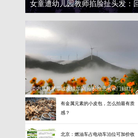
女童遭幼儿园教师掐脸扯头发：
委内瑞拉第二波疫情加剧 市长给患者家门贴红色标签
有金属元素的小皮包，怎么拍最有质
感？
北京：燃油车占电动车泊位可加价收