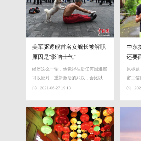
美军驱逐舰首名女舰长被解职
中东
原因是“影响士气”
还要
经历这么一轮，他觉得往后任何困难都
原标题
可以应对，重新激活的武汉，会比以前
窗工信
更好。...
化通用
2021-06-27 19:13
202
（Ap