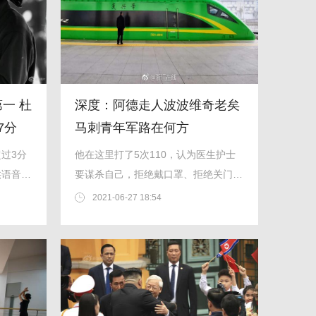
一 杜
深度：阿德走人波波维奇老矣
7分
马刺青年军路在何方
过3分
他在这里打了5次110，认为医生护士
供语音告
要谋杀自己，拒绝戴口罩、拒绝关门、
效设
拒绝配合诊疗、甚至动手打人，还曾脱
2021-06-27 18:54
光了衣服往外跑——这些都是护士事后
告诉他的，他入院后很快出现了幻觉，
然后失去知觉，唯一记得的只有...