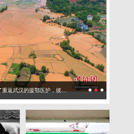
半个月前，医生何平见到了重返武汉的援鄂医护，彼此都觉得做了一场过于真实的大梦。