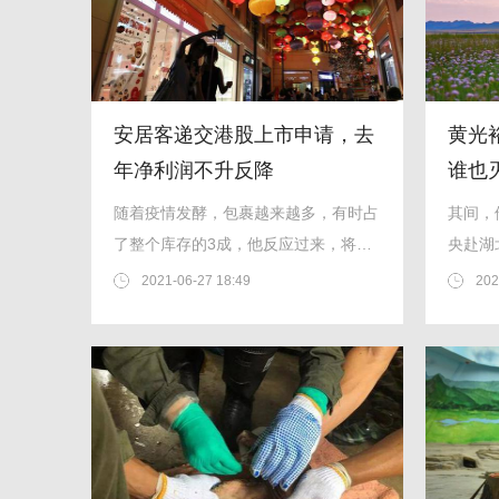
安居客递交港股上市申请，去
黄光
年净利润不升反降
谁也
合作
随着疫情发酵，包裹越来越多，有时占
其间，
了整个库存的3成，他反应过来，将这
央赴湖
些爱心包裹作为重点货物，每天优先配
情况。..
2021-06-27 18:49
202
送。...