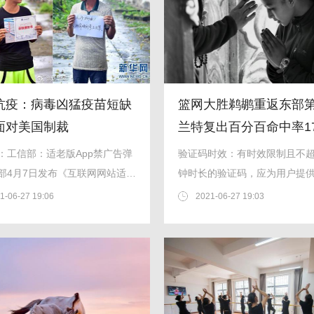
抗疫：病毒凶猛疫苗短缺
篮网大胜鹈鹕重返东部第
面对美国制裁
兰特复出百分百命中率1
：工信部：适老版App禁广告弹
验证码时效：有时效限制且不超
部4月7日发布《互联网网站适老
钟时长的验证码，应为用户提
设计规范》和《移动互联网应用
知时效的服务，并提供延长时
1-06-27 19:06
2021-06-27 19:03
p）适老化通用设计规范》。...
置。...