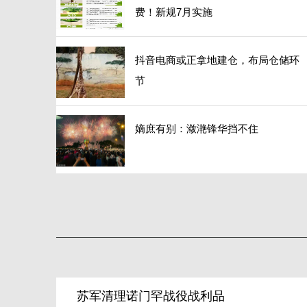
费！新规7月实施
抖音电商或正拿地建仓，布局仓储环
节
嫡庶有别：潋滟锋华挡不住
苏军清理诺门罕战役战利品